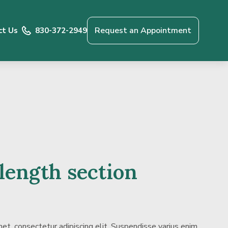
Request an Appointment
ct Us
830-372-2949
 length section
et, consectetur adipiscing elit. Suspendisse varius enim