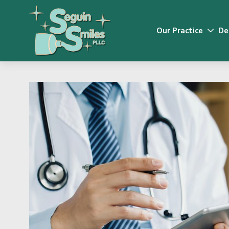
Our Practice
De
Drodow
Toggler