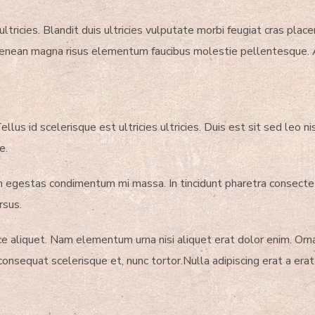
tricies. Blandit duis ultricies vulputate morbi feugiat cras plac
aenean magna risus elementum faucibus molestie pellentesque. A
ellus id scelerisque est ultricies ultricies. Duis est sit sed leo ni
e.
egestas condimentum mi massa. In tincidunt pharetra consectetur
rsus.
fusce aliquet. Nam elementum urna nisi aliquet erat dolor enim. O
onsequat scelerisque et, nunc tortor.Nulla adipiscing erat a e