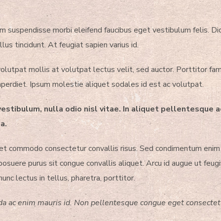
tiam suspendisse morbi eleifend faucibus eget vestibulum felis. Di
lus tincidunt. At feugiat sapien varius id.
volutpat mollis at volutpat lectus velit, sed auctor. Porttitor fa
 imperdiet. Ipsum molestie aliquet sodales id est ac volutpat.
vestibulum, nulla odio nisl vitae. In aliquet pellentesque
a.
mperdiet commodo consectetur convallis risus. Sed condimentum enim
posuere purus sit congue convallis aliquet. Arcu id augue ut feugi
c lectus in tellus, pharetra, porttitor.
vida ac enim mauris id. Non pellentesque congue eget consecte