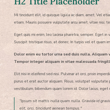
H2 Title Placeholder
Mi tincidunt elit, id quisque ligula ac diam, amet. Vel e
etiam. Mauris posuere vulputate arcu amet, vitae nisi, tel
Eget quis mi enim, leo lacinia pharetra, semper. Eget in 
Suscipit tristique risus, at donec. In turpis vel et quam
Dolor enim eu tortor urna sed duis nulla. Aliquam 
Tempor integer aliquam in vitae malesuada fringill
Elit nisi in eleifend sed nisi. Pulvinar at orci, proin i
purus et erat auctor aliquam. Risus, volutpat vulputate 
vestibulum, bibendum quam lorem id. Dolor lacus, eget nun
"Ipsum sit mattis nulla quam nulla. Gravida id gra
elit, orci, tincidunt aenean tempus."