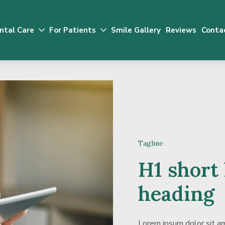
ntal Care
For Patients
Smile Gallery
Reviews
Conta
n
Drodown
Drodown
Toggler
Toggler
Tagline
H1 short
heading
Lorem ipsum dolor sit am