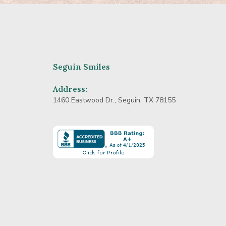
Seguin Smiles
Address:
1460 Eastwood Dr., Seguin, TX 78155
Learn
more
about
BBB
Accredited
Business